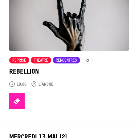
voir
REPRISE
THÉÂTRE
RENCONTRES
+2
REBELLION
19:00
L'ANCRE
TICKETS
LABEL_DATE
MERCREDI 13 MAI (2)