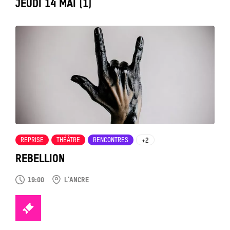
LABEL_DATE
JEUDI 14 MAI (1)
Tout
voir
REPRISE
THÉÂTRE
RENCONTRES
+2
REBELLION
19:00
L'ANCRE
TICKETS