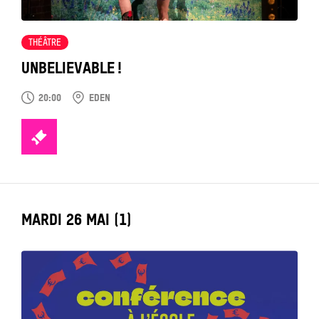
THÉÂTRE
UNBELIEVABLE !
20:00
EDEN
TICKETS
LABEL_DATE
MARDI 26 MAI (1)
Tout
voir