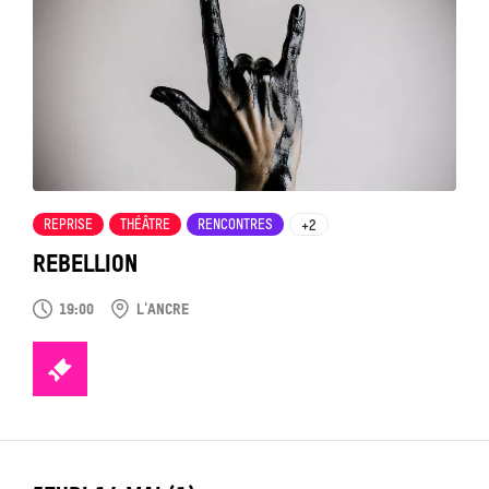
voir
REPRISE
THÉÂTRE
RENCONTRES
+2
REBELLION
19:00
L'ANCRE
TICKETS