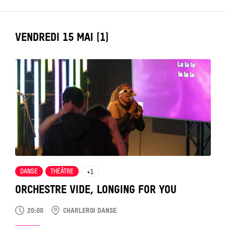
LABEL_DATE
VENDREDI 15 MAI (1)
Tout
voir
DANSE
THÉÂTRE
+1
ORCHESTRE VIDE, LONGING FOR YOU
20:00
CHARLEROI DANSE