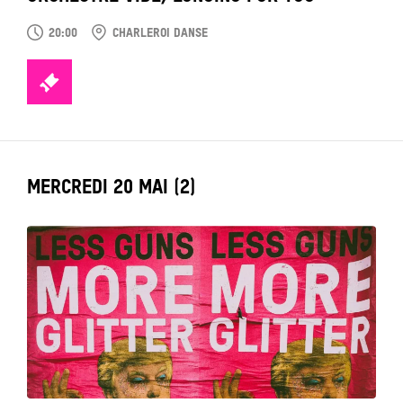
20:00
CHARLEROI DANSE
TICKETS
LABEL_DATE
MERCREDI 20 MAI (2)
Tout
voir