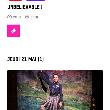
UNBELIEVABLE !
20:00
EDEN
TICKETS
LABEL_DATE
JEUDI 21 MAI (1)
Tout
voir