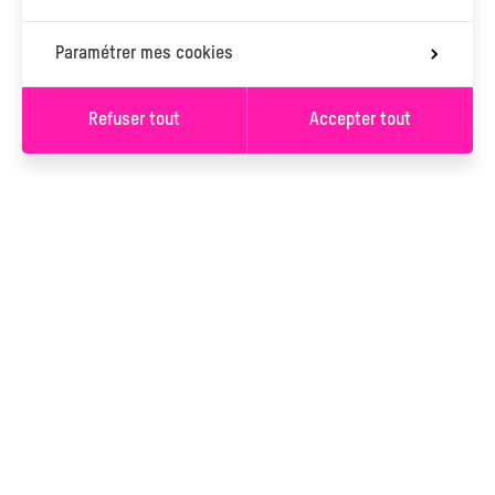
Paramétrer mes cookies
Refuser tout
Accepter tout
Valider les filtres
S’INSCRIRE À LA
NEWSLETTER
S’INSCRIRE
Vous serez inscrit à la newsletter de L’Ancre. Vous pouvez
changer d'avis à tout moment en cliquant sur le lien « Se
désinscrire » situé dans le pied de page de tout e-mail que vous