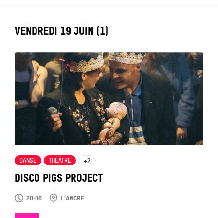
LABEL_DATE
VENDREDI 19 JUIN (1)
Tout
voir
DANSE
THÉÂTRE
+2
DISCO PIGS PROJECT
20:00
L'ANCRE