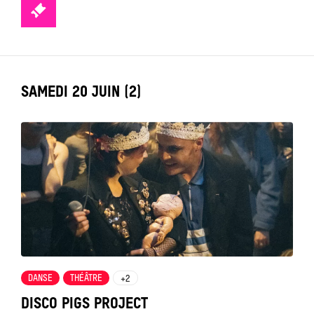
TICKETS
LABEL_DATE
SAMEDI 20 JUIN (2)
Tout
voir
DANSE
THÉÂTRE
+2
DISCO PIGS PROJECT