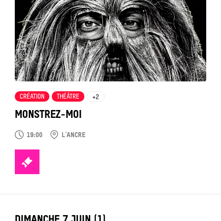
voir
CRÉATION
THÉÂTRE
+2
MONSTREZ-MOI
19:00
L'ANCRE
TICKETS
LABEL_DATE
DIMANCHE 7 JUIN (1)