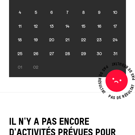
4
5
6
7
8
9
10
11
12
13
14
15
16
17
18
19
20
21
22
23
24
25
26
27
28
29
30
31
PAS DE RÉSUL
PAS DE RÉSULTAT
01
02
PAS DE RÉSULTA
Pas
de
résultat
IL N'Y A PAS ENCORE
D'ACTIVITÉS PRÉVUES POUR