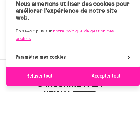
Nous aimerions utiliser des cookies pour
améliorer l’expérience de notre site
web.
En savoir plus sur
notre politique de gestion des
cookies
Paramétrer mes cookies
Refuser tout
Accepter tout
S’INSCRIRE À LA
NEWSLETTER
Valider les filtres
(1)
S’INSCRIRE
Vous serez inscrit à la newsletter de L’Ancre. Vous pouvez