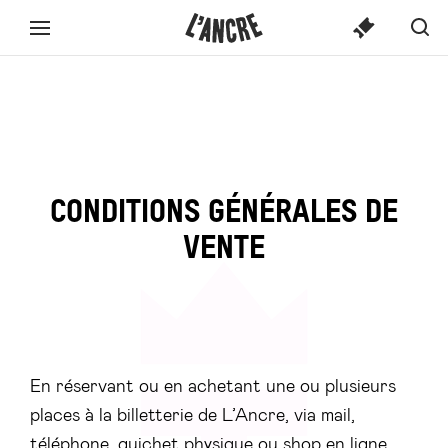
SPECTACLE
L’ANCRE
CONTENU
Spect
Aff
Menu
TICKETS
OU
ou
la
complet
activi
ACTIVITÉ...
rec
CONDITIONS GÉNÉRALES DE
VENTE
En réservant ou en achetant une ou plusieurs
places à la billetterie de L’Ancre, via mail,
téléphone, guichet physique ou shop en ligne,