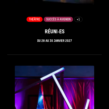
THÉÂTRE
SUCCÈS À AVIGNON
+1
RÉUNI·ES
DU
28
AU
30 JANVIER 2027
see_page