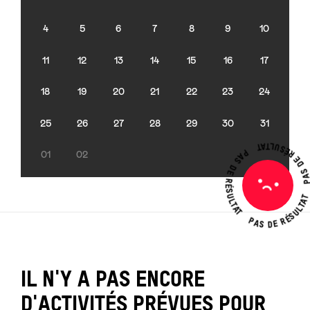
4
5
6
7
8
9
10
11
12
13
14
15
16
17
18
19
20
21
22
23
24
25
26
27
28
29
30
31
PAS DE RÉSUL
PAS DE RÉSULTAT
01
02
PAS DE RÉSULTA
Pas
de
résultat
IL N'Y A PAS ENCORE
D'ACTIVITÉS PRÉVUES POUR