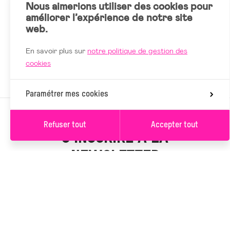
Nous aimerions utiliser des cookies pour
améliorer l’expérience de notre site
web.
En savoir plus sur
notre politique de gestion des
cookies
Paramétrer mes cookies
Refuser tout
Accepter tout
S’INSCRIRE À LA
NEWSLETTER
Valider les filtres
(1)
S’INSCRIRE
Vous serez inscrit à la newsletter de L’Ancre. Vous pouvez