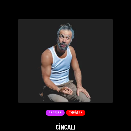
see_page
REPRISE
THÉÂTRE
CÌNCALI