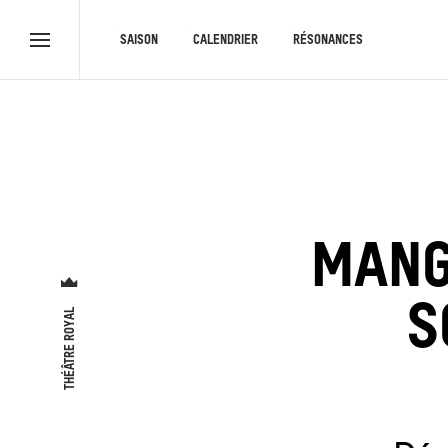
RACCOURCIS
SAISON
CALENDRIER
RÉSONANCES
Menu
complet
MANG
S
THÉÂTRE ROYAL