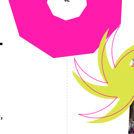
0
2
3
4
T
,