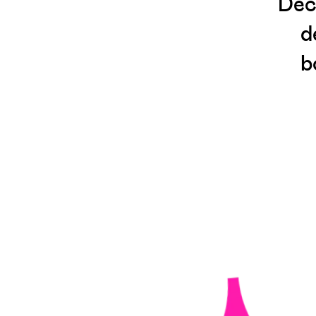
Déc
d
b