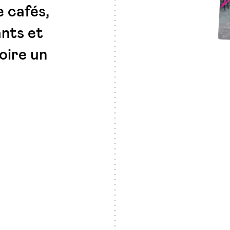
 cafés,
ants et
oire un