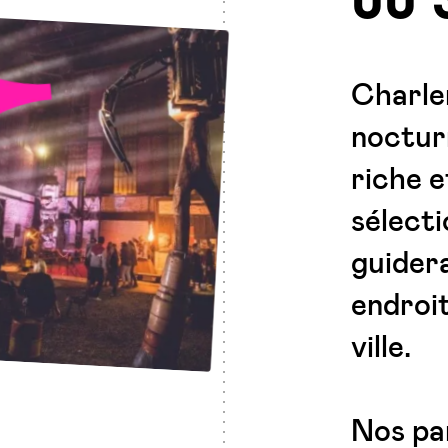
OÙ 
Charler
nocturn
riche e
sélect
guidera
endroit
ville.
Nos par