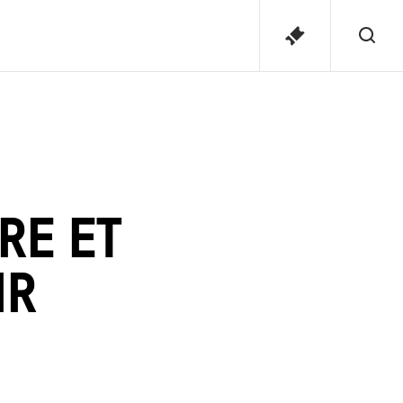
Affic
TICKETS
la
rech
RE ET
IR