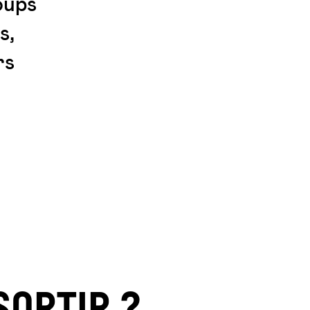
oups
s,
rs