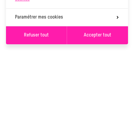
Paramétrer mes cookies
Refuser tout
Accepter tout
S’INSCRIRE À LA
NEWSLETTER
S’INSCRIRE
Vous serez inscrit à la newsletter de L’Ancre. Vous pouvez
changer d'avis à tout moment en cliquant sur le lien « Se