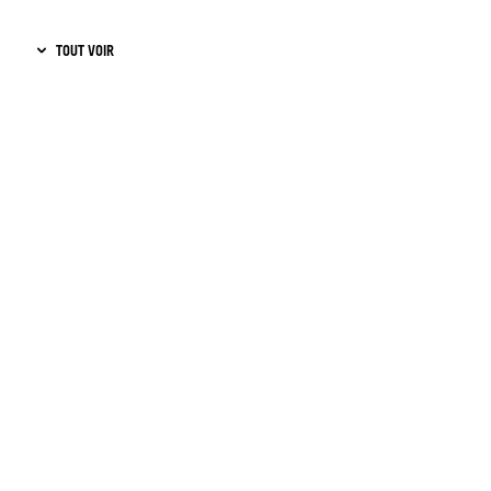
MARDI 21 JUIN 2022
TOUT VOIR
10H00
L'ANCRE
SAMEDI 18 JUIN 2022
17H00
L'ANCRE