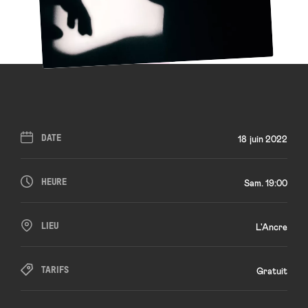
DATE
18 juin 2022
HEURE
Sam. 19:00
LIEU
L'Ancre
TARIFS
Gratuit