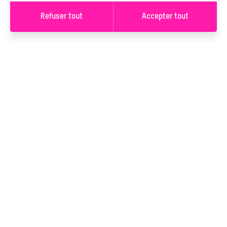
Refuser tout
Accepter tout
S’INSCRIRE À LA
NEWSLETTER
S’INSCRIRE
Vous serez inscrit à la newsletter de L’Ancre. Vous pouvez
changer d'avis à tout moment en cliquant sur le lien « Se
désinscrire » situé dans le pied de page de tout e-mail que vous
recevrez de notre part. En savoir plus sur notre
politique de
confidentialité
.