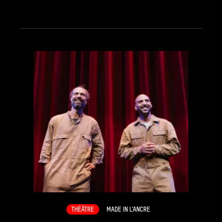
see_page
THÉÂTRE
MADE IN L’ANCRE