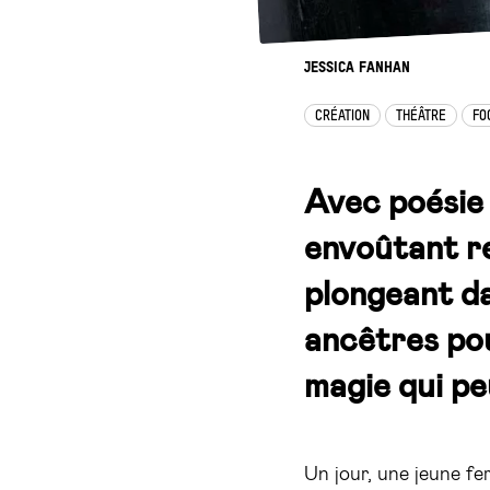
JESSICA FANHAN
CRÉATION
THÉÂTRE
FO
Avec poésie
envoûtant r
plongeant da
ancêtres pou
magie qui pe
Un jour, une jeune fe