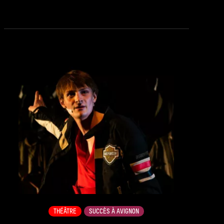
see_page
THÉÂTRE
SUCCÈS À AVIGNON