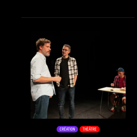
see_page
CRÉATION
THÉÂTRE