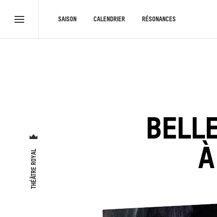
RACCOURCIS
SAISON
CALENDRIER
RÉSONANCES
Menu
complet
BELLE
À
THÉÂTRE ROYAL