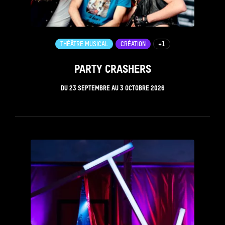
THÉÂTRE MUSICAL
CRÉATION
+1
PARTY CRASHERS
DU
23 SEPTEMBRE
AU
3 OCTOBRE 2026
see_page