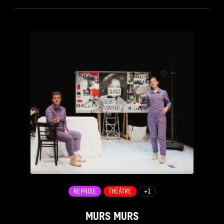
see_page
REPRISE
THÉÂTRE
+1
MURS MURS