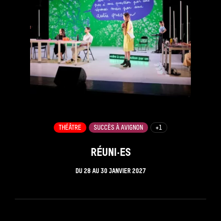
THÉÂTRE
SUCCÈS À AVIGNON
+1
RÉUNI·ES
DU
28
AU
30 JANVIER 2027
see_page