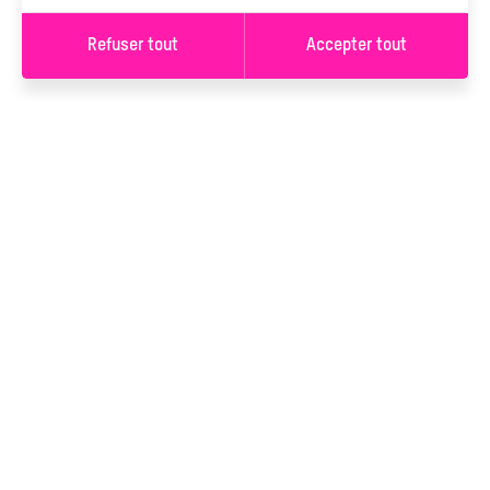
Refuser tout
Accepter tout
S’INSCRIRE À LA
NEWSLETTER
S’INSCRIRE
Vous serez inscrit à la newsletter de L’Ancre. Vous pouvez
changer d'avis à tout moment en cliquant sur le lien « Se
désinscrire » situé dans le pied de page de tout e-mail que vous
recevrez de notre part. En savoir plus sur notre
politique de
confidentialité
.