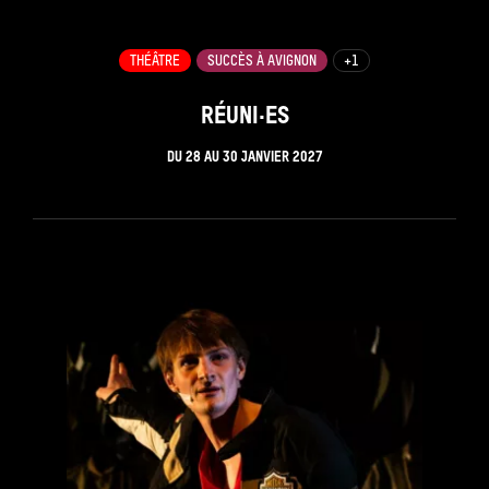
THÉÂTRE
SUCCÈS À AVIGNON
+1
RÉUNI·ES
DU
28
AU
30 JANVIER 2027
see_page