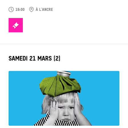
19:00
À L'ANCRE
TICKETS
LABEL_DATE
SAMEDI 21 MARS (2)
Tout
voir