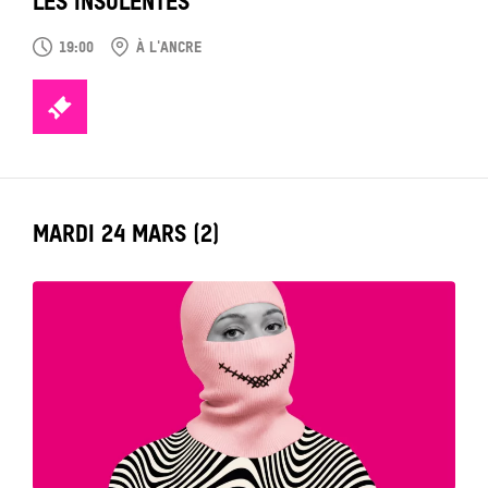
LES INSOLENTES
19:00
À L'ANCRE
TICKETS
LABEL_DATE
MARDI 24 MARS (2)
Tout
voir