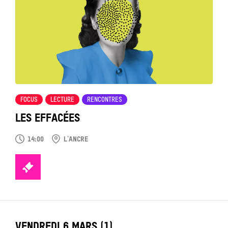
voir
FOCUS
LECTURE
RENCONTRES
LES EFFACÉES
14:00
L'ANCRE
TICKETS
LABEL_DATE
VENDREDI 6 MARS (1)