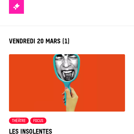
TICKETS
LABEL_DATE
VENDREDI 20 MARS (1)
Tout
voir
THÉÂTRE
FOCUS
LES INSOLENTES