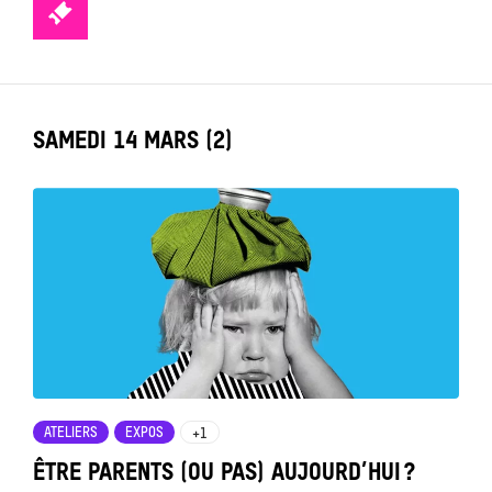
TICKETS
LABEL_DATE
SAMEDI 14 MARS (2)
Tout
voir
ATELIERS
EXPOS
+1
ÊTRE PARENTS (OU PAS) AUJOURD’HUI ?