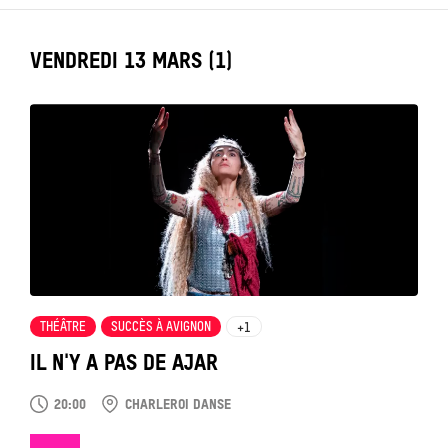
LABEL_DATE
VENDREDI 13 MARS (1)
Tout
voir
THÉÂTRE
SUCCÈS À AVIGNON
+1
IL N'Y A PAS DE AJAR
20:00
CHARLEROI DANSE