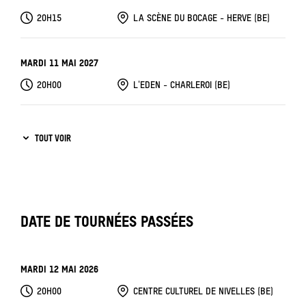
20H15
LA SCÈNE DU BOCAGE - HERVE (BE)
MARDI 11 MAI 2027
20H00
L'EDEN - CHARLEROI (BE)
MERCREDI 12 MAI 2027
TOUT VOIR
19H00
L'EDEN - CHARLEROI (BE)
JEUDI 13 MAI 2027
20H00
L'EDEN - CHARLEROI (BE)
DATE DE TOURNÉES PASSÉES
MARDI 12 MAI 2026
20H00
CENTRE CULTUREL DE NIVELLES (BE)