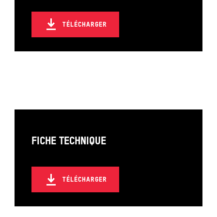
MERCREDI 26 NOVEMBRE 2025
TÉLÉCHARGER
20H00
W:HALLL - WOLUWÉ-SAINT-PIERRE (BE)
JEUDI 06 NOVEMBRE 2025
20H00
THÉÂTRE PRINCESSE GRACE (MONACO)
FICHE TECHNIQUE
TÉLÉCHARGER