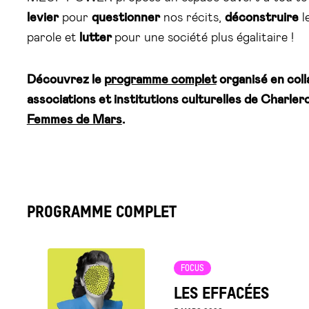
levier
pour
questionner
nos récits,
déconstruire
l
parole et
lutter
pour une société plus égalitaire !
Découvrez le
programme complet
organisé en coll
associations et institutions culturelles de Charler
Femmes de Mars
.
PROGRAMME COMPLET
Voir
FOCUS
la
LES EFFACÉES
fiche