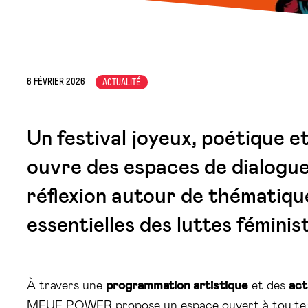
6 FÉVRIER 2026
ACTUALITÉ
Un festival joyeux, poétique e
ouvre des espaces de dialogue
réflexion autour de thématiqu
essentielles des luttes féminis
À travers une
programmation artistique
et des
act
MEUF POWER propose un espace ouvert à tou·te·