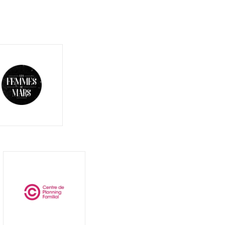
mes
s
Logo