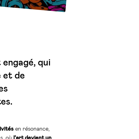
t engagé, qui
 et de
es
tes.
ivités
en résonance,
s, où
l’art devient un