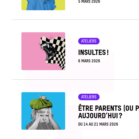
5 MARS 2026
Voir
ATELIERS
la
INSULTES !
fiche
6 MARS 2026
Voir
ATELIERS
la
ÊTRE PARENTS (OU P
fiche
AUJOURD’HUI ?
DU
14
AU
21 MARS 2026