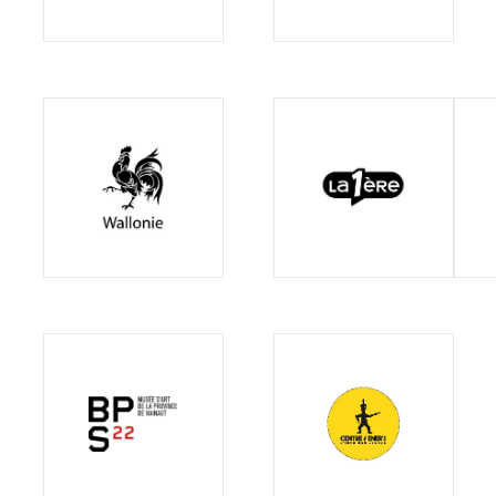
Partenaires3
Partenaires4
Fem
de
Mar
Partenaires5
Partenaires36
Images
Centre