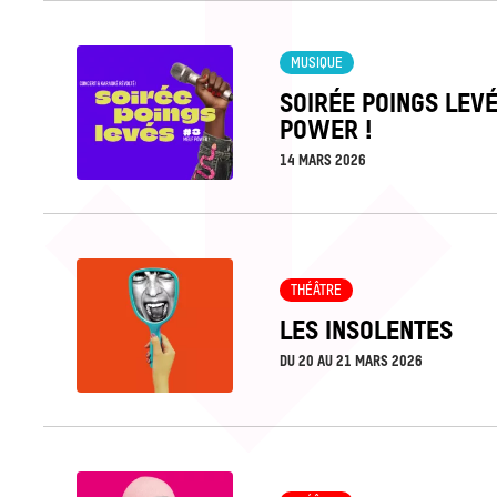
Voir
MUSIQUE
la
SOIRÉE POINGS LEV
fiche
POWER !
14 MARS 2026
Voir
THÉÂTRE
la
LES INSOLENTES
fiche
DU
20
AU
21 MARS 2026
Voir