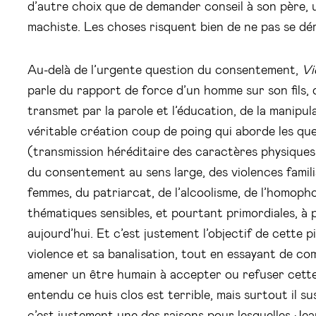
d’autre choix que de demander conseil à son père, 
machiste. Les choses risquent bien de ne pas se d
Au-delà de l’urgente question du consentement,
Vi
parle du rapport de force d’un homme sur son fils, 
transmet par la parole et l’éducation, de la manipula
véritable création coup de poing qui aborde les que
(transmission héréditaire des caractères physiques
du consentement au sens large, des violences famili
femmes, du patriarcat, de l’alcoolisme, de l’homopho
thématiques sensibles, et pourtant primordiales, à 
aujourd’hui. Et c’est justement l’objectif de cette p
violence et sa banalisation, tout en essayant de c
amener un être humain à accepter ou refuser cette
entendu ce huis clos est terrible, mais surtout il su
c’est justement une des raisons pour lesquelles Je