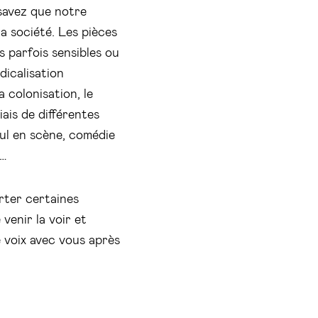
 savez que notre
a société. Les pièces
 parfois sensibles ou
dicalisation
la colonisation, le
iais de différentes
eul en scène, comédie
e…
rter certaines
venir la voir et
e voix avec vous après