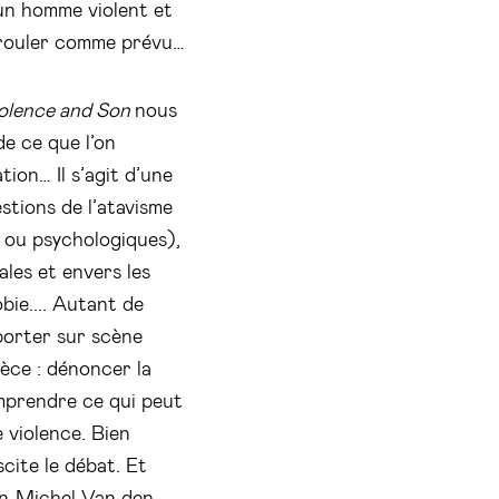
un homme violent et
érouler comme prévu…
olence and Son
nous
de ce que l’on
tion… Il s’agit d’une
stions de l’atavisme
 ou psychologiques),
ales et envers les
bie.... Autant de
porter sur scène
ièce : dénoncer la
omprendre ce qui peut
 violence. Bien
scite le débat. Et
an-Michel Van den