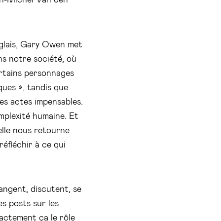
glais, Gary Owen met
ns notre société, où
ertains personnages
ues », tandis que
 des actes impensables.
mplexité humaine. Et
elle nous retourne
éfléchir à ce qui
angent, discutent, se
es posts sur les
xactement ça le rôle