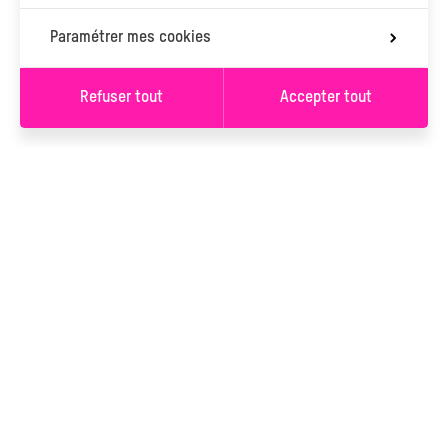
Paramétrer mes cookies
Refuser tout
Accepter tout
S’INSCRIRE À LA
NEWSLETTER
S’INSCRIRE
Vous serez inscrit à la newsletter de L’Ancre. Vous pouvez
changer d'avis à tout moment en cliquant sur le lien « Se
désinscrire » situé dans le pied de page de tout e-mail que vous