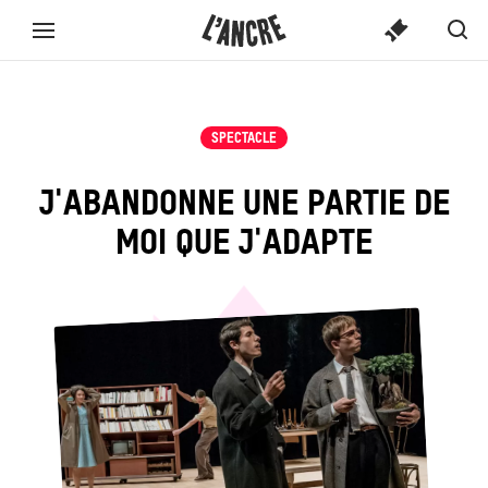
SPECTACLE
L’ANCRE
CONTENU
Spect
Aff
Menu
TICKETS
OU
ou
la
complet
activi
ACTIVITÉ...
rec
SPECTACLE
J'ABANDONNE UNE PARTIE DE
MOI QUE J'ADAPTE