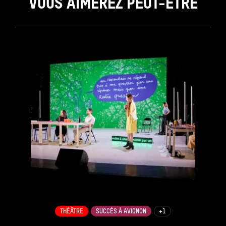
VOUS AIMEREZ PEUT-ÊTRE
see_page
THÉÂTRE
SUCCÈS À AVIGNON
+1