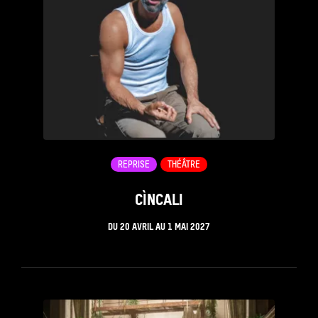
REPRISE
THÉÂTRE
CÌNCALI
DU
20 AVRIL
AU
1 MAI 2027
see_page