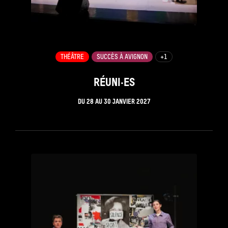
THÉÂTRE
SUCCÈS À AVIGNON
+1
RÉUNI·ES
DU
28
AU
30 JANVIER 2027
see_page