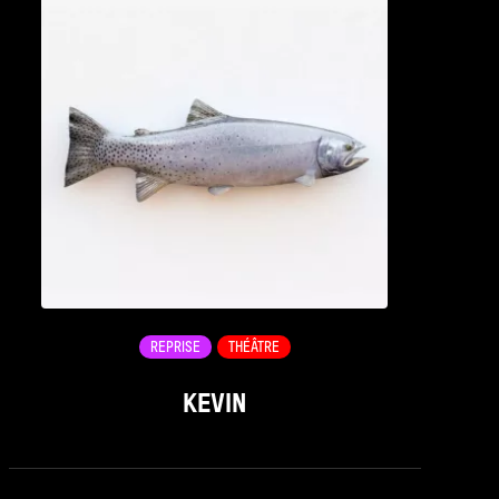
REPRISE
THÉÂTRE
KEVIN
see_page