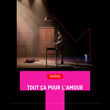
THÉÂTRE
TOUT ÇA POUR L'AMOUR
see_page