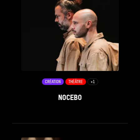
CRÉATION
THÉÂTRE
+1
NOCEBO
see_page