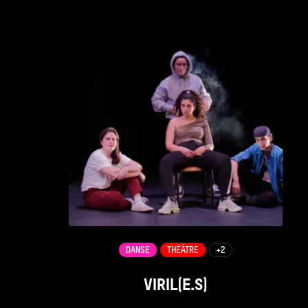
see_page
DANSE
THÉÂTRE
+2
VIRIL(E.S)