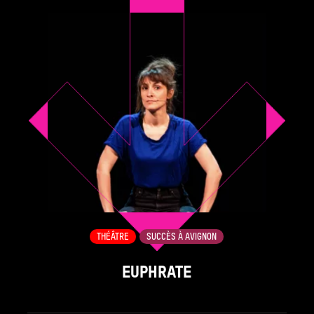
THÉÂTRE
SUCCÈS À AVIGNON
EUPHRATE