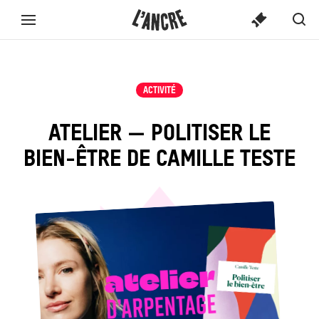
SPECTACLE
L’ANCRE
CONTENU
Spect
Aff
Menu
TICKETS
OU
ou
la
complet
activi
ACTIVITÉ...
rec
ACTIVITÉ
ATELIER — POLITISER LE
BIEN-ÊTRE DE CAMILLE TESTE