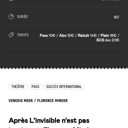
DURÉE
60'
TARIFS
Pass
10€ /
Abo
12€ /
Réduit
14€ /
Plein
18€ /
SOS
dès 20€
THÉÂTRE
PASS
SUCCÈS INTERNATIONAL
VENEDIG MEER / FLORENCE MINDER
Après
L’invisible n’est pas