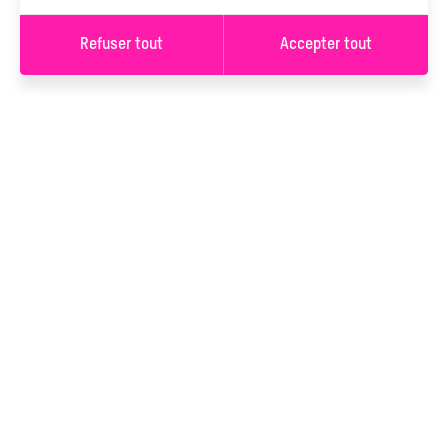
Refuser tout
Accepter tout
S’INSCRIRE À LA
NEWSLETTER
S’INSCRIRE
Vous serez inscrit à la newsletter de L’Ancre. Vous pouvez
changer d'avis à tout moment en cliquant sur le lien « Se
désinscrire » situé dans le pied de page de tout e-mail que vous
recevrez de notre part. En savoir plus sur notre
politique de
confidentialité
.