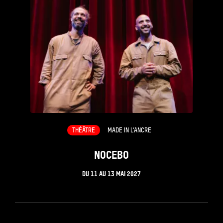
THÉÂTRE
MADE IN L’ANCRE
NOCEBO
DU
11
AU
13 MAI 2027
see_page