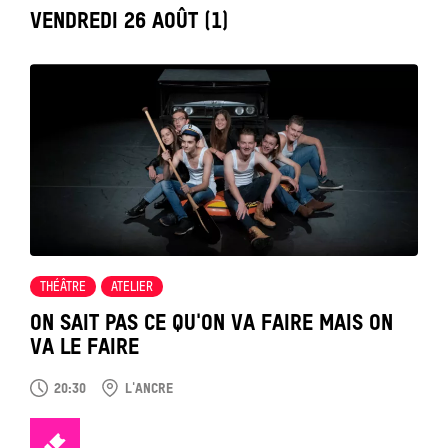
LABEL_DATE
VENDREDI 26 AOÛT (1)
Tout
voir
THÉÂTRE
ATELIER
ON SAIT PAS CE QU'ON VA FAIRE MAIS ON
VA LE FAIRE
20:30
L'ANCRE