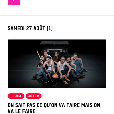
TICKETS
LABEL_DATE
SAMEDI 27 AOÛT (1)
Tout
voir
THÉÂTRE
ATELIER
ON SAIT PAS CE QU'ON VA FAIRE MAIS ON
VA LE FAIRE