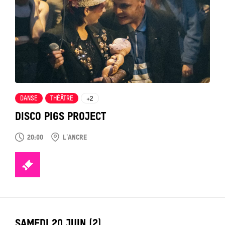
voir
DANSE
THÉÂTRE
+2
DISCO PIGS PROJECT
20:00
L'ANCRE
TICKETS
LABEL_DATE
SAMEDI 20 JUIN (2)