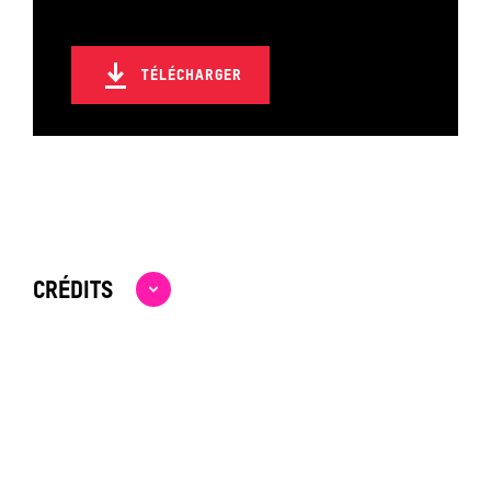
20H30
L'ANCRE
TÉLÉCHARGER
MERCREDI 04 OCTOBRE 2023
19H00
L'ANCRE
MARDI 03 OCTOBRE 2023
20H30
L'ANCRE
CRÉDITS
SAMEDI 30 SEPTEMBRE 2023
19H00
L'ANCRE
VENDREDI 29 SEPTEMBRE 2023
20H30
L'ANCRE