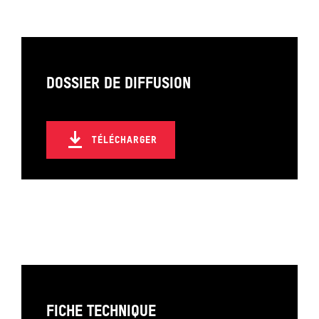
MERCREDI 11 OCTOBRE 2023
19H00
L'ANCRE
DOSSIER DE DIFFUSION
MARDI 10 OCTOBRE 2023
20H30
L'ANCRE
TÉLÉCHARGER
SAMEDI 07 OCTOBRE 2023
19H00
L'ANCRE
VENDREDI 06 OCTOBRE 2023
20H30
L'ANCRE
JEUDI 05 OCTOBRE 2023
FICHE TECHNIQUE