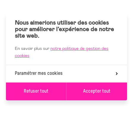
MARDI 15 MARS 2022
Nous aimerions utiliser des cookies
19H00
LE REFLET, VEVEY (CH)
pour améliorer l’expérience de notre
site web.
SAMEDI 26 FÉVRIER 2022
En savoir plus sur
notre politique de gestion des
cookies
20H30
CENTRE CULTUREL DES ROCHES, ROCHEFORT
Paramétrer mes cookies
JEUDI 27 JANVIER 2022
20H00
CENTRE CULTUREL DE LEUZE
Refuser tout
Accepter tout
SAMEDI 22 JANVIER 2022
20H00
THÉÂTRE DES SOURCES, FONTENAY AUX ROSES (FR) -
ANNULÉ
S’INSCRIRE À LA