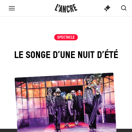
SPECTACLE
L’ANCRE
CONTENU
Spect
Aff
Menu
TICKETS
OU
ou
la
complet
activi
ACTIVITÉ...
rec
SPECTACLE
LE SONGE D’UNE NUIT D’ÉTÉ