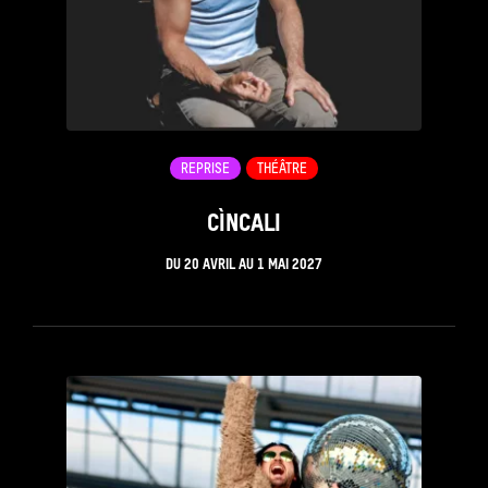
REPRISE
THÉÂTRE
CÌNCALI
DU
20 AVRIL
AU
1 MAI 2027
see_page