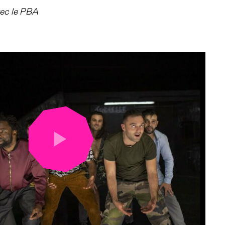
ec le PBA
LANCER
LA
VIDÉO