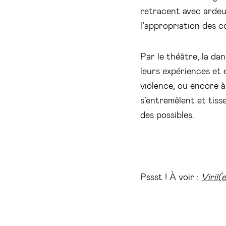
retracent avec arde
l’appropriation des c
Par le théâtre, la da
leurs expériences et e
violence, ou encore à 
s’entremêlent et tiss
des possibles.
Pssst ! À voir :
Viril(e