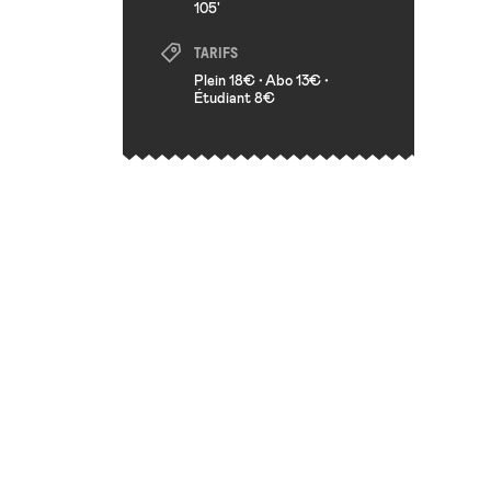
105'
TARIFS
Plein 18€
•
Abo 13€
•
Étudiant 8€