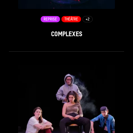
REPRISE
THÉÂTRE
+2
COMPLEXES
see_page