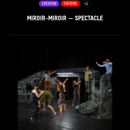
CRÉATION
THÉÂTRE
+1
MIROIR-MIROIR — SPECTACLE
see_page