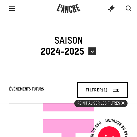
SPECTACLE
L’ANCRE
CONTENU
Spect
Aff
Menu
TICKETS
OU
ou
la
complet
activi
ACTIVITÉ...
rec
SAISON
2024-2025
ÉVÉNEMENTS FUTURS
FILTRER
(1)
RÉINITIALISER LES FILTRES
PAS DE RÉSULTAT
PAS DE RÉSULTAT