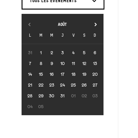
TOUS LES ÉVÉNEMENTS
septembre
AOÛT
L
M
M
J
V
S
D
31
1
2
3
4
5
6
7
8
9
10
11
12
13
14
15
16
17
18
19
20
21
22
23
24
25
26
27
28
29
30
31
01
02
03
04
05