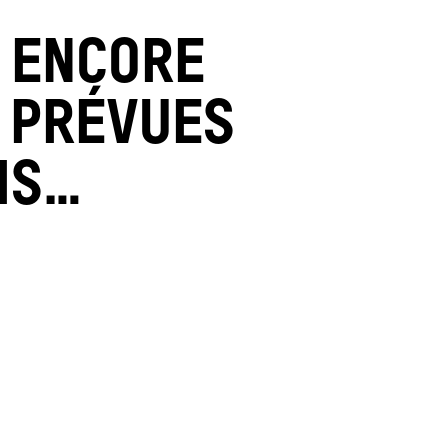
S ENCORE
S PRÉVUES
IS…