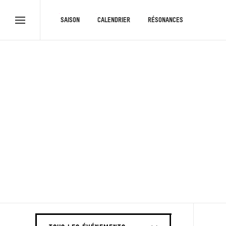
RACCOURCIS
SAISON
CALENDRIER
RÉSONANCES
Menu
complet
THÉÂTRE ROYAL