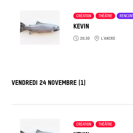
Tout
voir
CRÉATION
THÉÂTRE
RENCON
KEVIN
20:30
L'ANCRE
LABEL_DATE
VENDREDI 24 NOVEMBRE (1)
Tout
voir
CRÉATION
THÉÂTRE