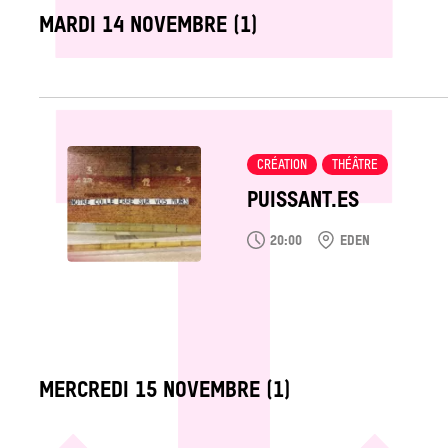
LABEL_DATE
MARDI 14 NOVEMBRE (1)
Tout
voir
CRÉATION
THÉÂTRE
PUISSANT.ES
20:00
EDEN
LABEL_DATE
MERCREDI 15 NOVEMBRE (1)