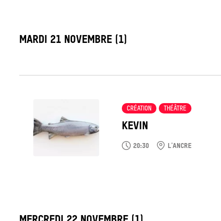
LABEL_DATE
MARDI 21 NOVEMBRE (1)
Tout
voir
CRÉATION
THÉÂTRE
KEVIN
20:30
L'ANCRE
LABEL_DATE
MERCREDI 22 NOVEMBRE (1)