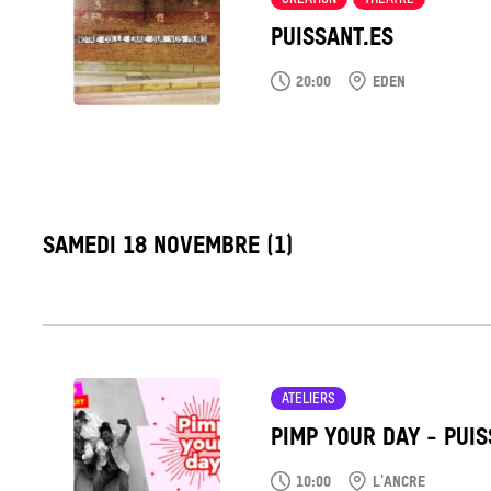
PUISSANT.ES
20:00
EDEN
LABEL_DATE
SAMEDI 18 NOVEMBRE (1)
Tout
voir
ATELIERS
PIMP YOUR DAY - PUIS
10:00
L'ANCRE