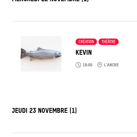
Tout
voir
CRÉATION
THÉÂTRE
KEVIN
19:00
L'ANCRE
LABEL_DATE
JEUDI 23 NOVEMBRE (1)