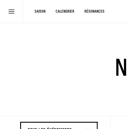
RACCOURCIS
SAISON
CALENDRIER
RÉSONANCES
Menu
complet
THÉÂTRE ROYAL
N