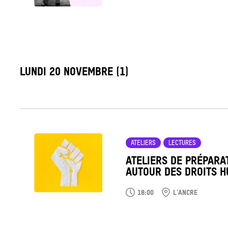
LABEL_DATE
LUNDI 20 NOVEMBRE (1)
Tout
voir
ATELIERS
LECTURES
ATELIERS DE PRÉPARA
AUTOUR DES DROITS 
18:00
L'ANCRE