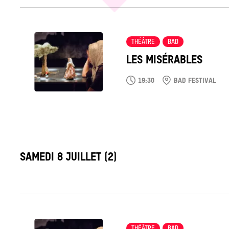
Tout
voir
THÉÂTRE
BAD
LES MISÉRABLES
19:30
BAD FESTIVAL
LABEL_DATE
SAMEDI 8 JUILLET (2)
Tout
voir
THÉÂTRE
BAD