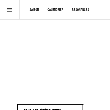
RACCOURCIS
SAISON
CALENDRIER
RÉSONANCES
Menu
complet
THÉÂTRE ROYAL