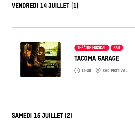
LABEL_DATE
VENDREDI 14 JUILLET (1)
Tout
voir
THÉÂTRE MUSICAL
BAD
TACOMA GARAGE
19:30
BAD FESTIVAL
LABEL_DATE
SAMEDI 15 JUILLET (2)