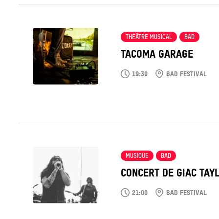
Tout
voir
THÉÂTRE MUSICAL
BAD
TACOMA GARAGE
19:30
BAD FESTIVAL
Tout
voir
MUSIQUE
BAD
CONCERT DE GIAC TAY
21:00
BAD FESTIVAL