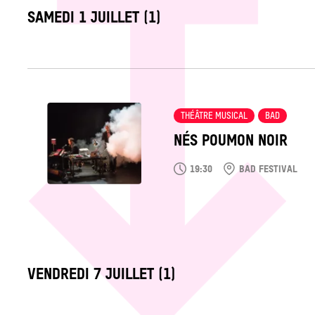
LABEL_DATE
SAMEDI 1 JUILLET (1)
Tout
voir
THÉÂTRE MUSICAL
BAD
NÉS POUMON NOIR
19:30
BAD FESTIVAL
LABEL_DATE
VENDREDI 7 JUILLET (1)