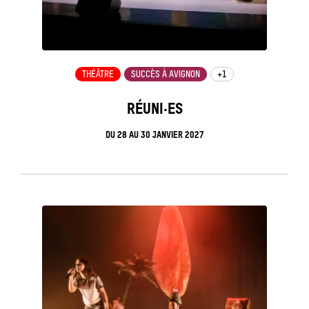
THÉÂTRE
SUCCÈS À AVIGNON
+1
RÉUNI·ES
DU
28
AU
30 JANVIER 2027
see_page