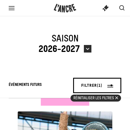
SPECTACLE
L’ANCRE
CONTENU
Spect
Aff
Menu
TICKETS
OU
ou
la
complet
activi
ACTIVITÉ...
rec
SAISON
2026-2027
ÉVÉNEMENTS FUTURS
FILTRER
(1)
RÉINITIALISER LES FILTRES
see_page