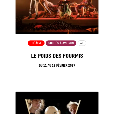
THÉÂTRE
SUCCÈS À AVIGNON
+1
LE POIDS DES FOURMIS
DU
11
AU
12 FÉVRIER 2027
see_page